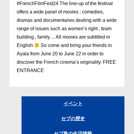
#FrenchFilmFest24 The line-up of the festival
offers a wide panel of movies : comedies,
dramas and documentaries dealing with a wide
range of issues such as women’s right , team
building , family… All movies are subtitled in
English
So come and bring your friends in
Ayala from June 20 to June 22 in order to
discover the French cinema’s originality. FREE
ENTRANCE
イベント
セブの歴史
セブ島の生活情報