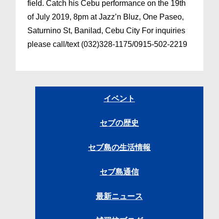
field. Catch his Cebu performance on the 19th
of July 2019, 8pm at Jazz’n Bluz, One Paseo,
Saturnino St, Banilad, Cebu City For inquiries
please call/text (032)328-1175/0915-502-2219
イベント
セブの歴史
セブ島の生活情報
セブ島通信
最新ニュース