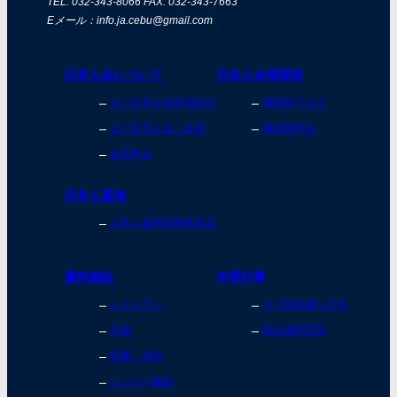
TEL: 032-343-8066 FAX: 032-343-7663
Eメール：info.ja.cebu@gmail.com
日本人会について
日本人会補習校
セブ日本人会役員紹介
補習校ブログ
セブ日本人会・会則
補習校申込
会員申込
日本人墓地
日本人墓地利用者規定
優待施設
年間行事
レストラン
セブ島盆踊り大会
店舗
戦没者慰霊祭
医療・美容
レジャー施設