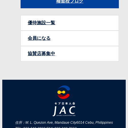
補習校ブログ
優待施設一覧
会員になる
協賛店募集中
住所：M. L. Quezon Ave, Mandaue City
6014 Cebu, Philippines