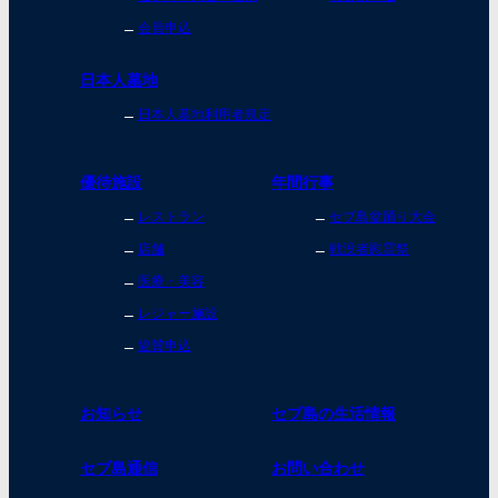
会員申込
日本人墓地
日本人墓地利用者規定
優待施設
年間行事
レストラン
セブ島盆踊り大会
店舗
戦没者慰霊祭
医療・美容
レジャー施設
協賛申込
お知らせ
セブ島の生活情報
セブ島通信
お問い合わせ