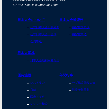
Eメール：info.ja.cebu@gmail.com
日本人会について
日本人会補習校
セブ日本人会役員紹介
補習校ブログ
セブ日本人会・会則
補習校申込
会員申込
日本人墓地
日本人墓地利用者規定
優待施設
年間行事
レストラン
セブ島盆踊り大会
店舗
戦没者慰霊祭
医療・美容
レジャー施設