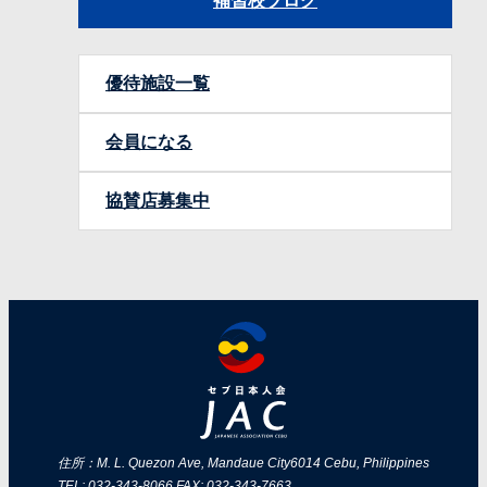
補習校ブログ
優待施設一覧
会員になる
協賛店募集中
住所：M. L. Quezon Ave, Mandaue City
6014 Cebu, Philippines
TEL: 032-343-8066 FAX: 032-343-7663