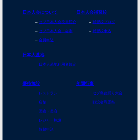
日本人会について
日本人会補習校
セブ日本人会役員紹介
補習校ブログ
セブ日本人会・会則
補習校申込
会員申込
日本人墓地
日本人墓地利用者規定
優待施設
年間行事
レストラン
セブ島盆踊り大会
店舗
戦没者慰霊祭
医療・美容
レジャー施設
協賛申込