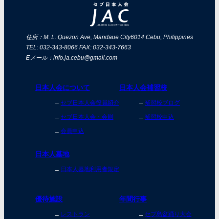
住所：M. L. Quezon Ave, Mandaue City
6014 Cebu, Philippines
TEL: 032-343-8066 FAX: 032-343-7663
Eメール：info.ja.cebu@gmail.com
日本人会について
日本人会補習校
セブ日本人会役員紹介
補習校ブログ
セブ日本人会・会則
補習校申込
会員申込
日本人墓地
日本人墓地利用者規定
優待施設
年間行事
レストラン
セブ島盆踊り大会