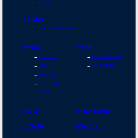
会員申込
日本人墓地
日本人墓地利用者規定
優待施設
年間行事
レストラン
セブ島盆踊り大会
店舗
戦没者慰霊祭
医療・美容
レジャー施設
協賛申込
お知らせ
セブ島の生活情報
セブ島通信
お問い合わせ