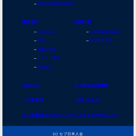
日本人墓地利用者規定
優待施設
年間行事
レストラン
セブ島盆踊り大会
店舗
戦没者慰霊祭
医療・美容
レジャー施設
協賛申込
お知らせ
セブ島の生活情報
セブ島通信
お問い合わせ
セブ島通信バックナンバー
プライバシーポリシー
(c) セブ日本人会