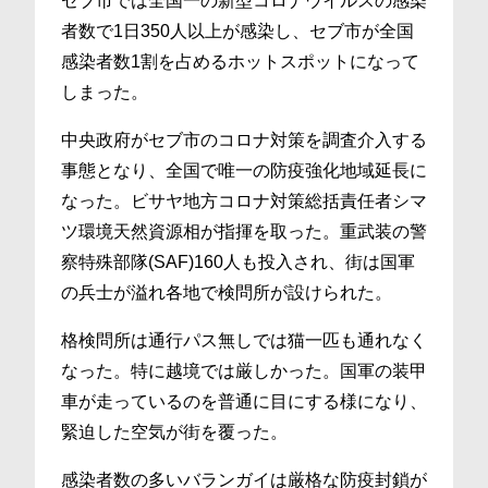
セブ市では全国一の新型コロナウイルスの感染
者数で1日350人以上が感染し、セブ市が全国
感染者数1割を占めるホットスポットになって
しまった。
中央政府がセブ市のコロナ対策を調査介入する
事態となり、全国で唯一の防疫強化地域延長に
なった。ビサヤ地方コロナ対策総括責任者シマ
ツ環境天然資源相が指揮を取った。重武装の警
察特殊部隊(SAF)160人も投入され、街は国軍
の兵士が溢れ各地で検問所が設けられた。
格検問所は通行パス無しでは猫一匹も通れなく
なった。特に越境では厳しかった。国軍の装甲
車が走っているのを普通に目にする様になり、
緊迫した空気が街を覆った。
感染者数の多いバランガイは厳格な防疫封鎖が