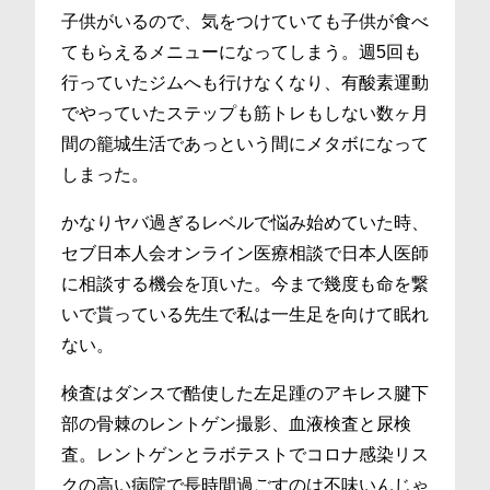
子供がいるので、気をつけていても子供が食べ
てもらえるメニューになってしまう。週5回も
行っていたジムへも行けなくなり、有酸素運動
でやっていたステップも筋トレもしない数ヶ月
間の籠城生活であっという間にメタボになって
しまった。
かなりヤバ過ぎるレベルで悩み始めていた時、
セブ日本人会オンライン医療相談で日本人医師
に相談する機会を頂いた。今まで幾度も命を繋
いで貰っている先生で私は一生足を向けて眠れ
ない。
検査はダンスで酷使した左足踵のアキレス腱下
部の骨棘のレントゲン撮影、血液検査と尿検
査。レントゲンとラボテストでコロナ感染リス
クの高い病院で長時間過ごすのは不味いんじゃ