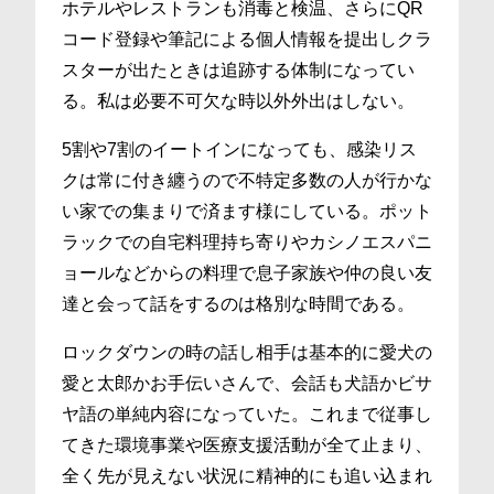
ホテルやレストランも消毒と検温、さらにQR
コード登録や筆記による個人情報を提出しクラ
スターが出たときは追跡する体制になってい
る。私は必要不可欠な時以外外出はしない。
5割や7割のイートインになっても、感染リス
クは常に付き纏うので不特定多数の人が行かな
い家での集まりで済ます様にしている。ポット
ラックでの自宅料理持ち寄りやカシノエスパニ
ョールなどからの料理で息子家族や仲の良い友
達と会って話をするのは格別な時間である。
ロックダウンの時の話し相手は基本的に愛犬の
愛と太郎かお手伝いさんで、会話も犬語かビサ
ヤ語の単純内容になっていた。これまで従事し
てきた環境事業や医療支援活動が全て止まり、
全く先が見えない状況に精神的にも追い込まれ