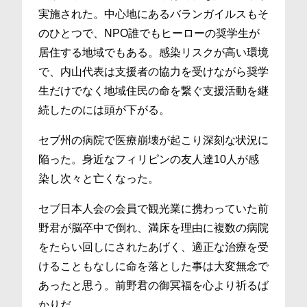
実施された。中心地にあるバランガイルスもそ
のひとつで、NPO誰でもヒーローの奨学生が
居住する地域でもある。感染リスクが高い環境
で、内山代表は支援者の協力を受けながら奨学
生だけでなく地域住民の命を繋ぐ支援活動を継
続したのには頭が下がる。
セブ州の病院で医療崩壊が起こり深刻な状況に
陥った。身近なフィリピンの友人達10人が感
染し次々と亡くなった。
セブ日本人会の会員で観光業に携わっていた前
野君が脳卒中で倒れ、満床を理由に複数の病院
をたらい回しにされたあげく、適正な治療を受
けることもなしに命を落とした事は大変無念で
あったと思う。前野君の御冥福を心より祈るば
かりだ。