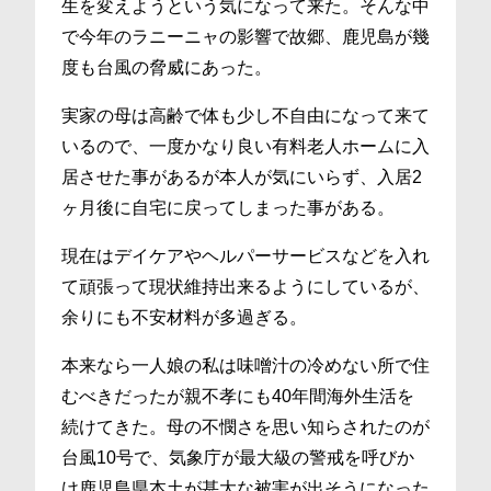
生を変えようという気になって来た。そんな中
で今年のラニーニャの影響で故郷、鹿児島が幾
度も台風の脅威にあった。
実家の母は高齢で体も少し不自由になって来て
いるので、一度かなり良い有料老人ホームに入
居させた事があるが本人が気にいらず、入居2
ヶ月後に自宅に戻ってしまった事がある。
現在はデイケアやヘルパーサービスなどを入れ
て頑張って現状維持出来るようにしているが、
余りにも不安材料が多過ぎる。
本来なら一人娘の私は味噌汁の冷めない所で住
むべきだったが親不孝にも40年間海外生活を
続けてきた。母の不憫さを思い知らされたのが
台風10号で、気象庁が最大級の警戒を呼びか
け鹿児島県本土が甚大な被害が出そうになった