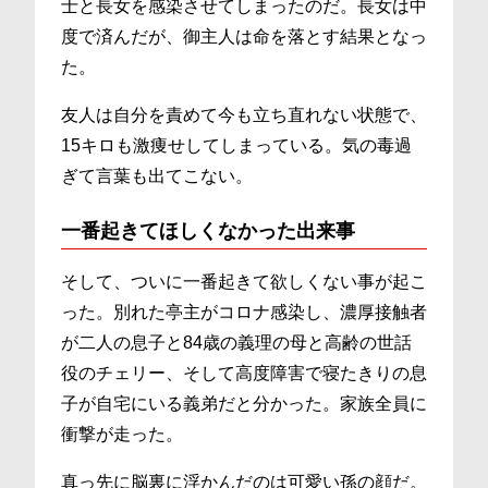
士と長女を感染させてしまったのだ。長女は中
度で済んだが、御主人は命を落とす結果となっ
た。
友人は自分を責めて今も立ち直れない状態で、
15キロも激痩せしてしまっている。気の毒過
ぎて言葉も出てこない。
一番起きてほしくなかった出来事
そして、ついに一番起きて欲しくない事が起こ
った。別れた亭主がコロナ感染し、濃厚接触者
が二人の息子と84歳の義理の母と高齢の世話
役のチェリー、そして高度障害で寝たきりの息
子が自宅にいる義弟だと分かった。家族全員に
衝撃が走った。
真っ先に脳裏に浮かんだのは可愛い孫の顔だ。