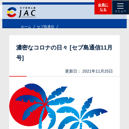
会員に
なる
メニュー
ホーム
セブ島通信
濃密なコロナの日々 [セブ島通信11月
号]
更新日：
2021年11月25日