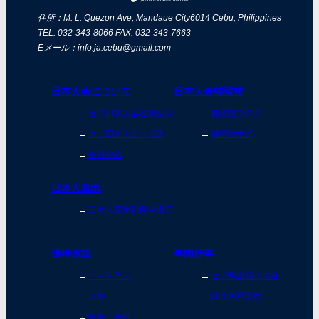
住所：M. L. Quezon Ave, Mandaue City
6014 Cebu, Philippines
TEL: 032-343-8066 FAX: 032-343-7663
Eメール：info.ja.cebu@gmail.com
日本人会について
日本人会補習校
セブ日本人会役員紹介
補習校ブログ
セブ日本人会・会則
補習校申込
会員申込
日本人墓地
日本人墓地利用者規定
優待施設
年間行事
レストラン
セブ島盆踊り大会
店舗
戦没者慰霊祭
医療・美容